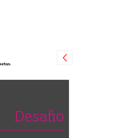
s conversar!
setas.